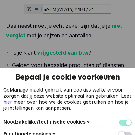
Daarnaast moet je echt zeker zijn dat je je
niet
vergist
met je prijzen en aantallen.
Is je klant
vrijgesteld van btw
?
Gelden voor bepaalde producten of diensten
andere
btw-tarieven
?
Bepaal je cookie voorkeuren
Wil je jouw klant
korting geven
? Of staat die
CoManage maakt gebruik van cookies welke ervoor
zorgen dat jij deze website optimaal kan gebruiken.
Lees
berekening toevallig in jouw factuursjabloon of
hier
meer over hoe we de cookies gebruiken en hoe je
kopie van een vorige factuur?
je instellingen kan aanpassen.
Noodzakelijke/technische cookies
#2 In Excel moet je nog altijd veel zaken manueel
Deze cookies verzamelen gegevens om de
Functionele cookies