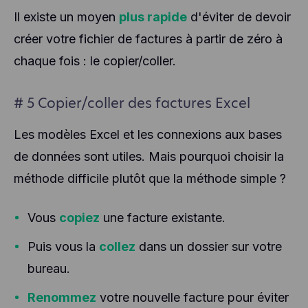
and other technologies to collect data about the
behavior of our users and their devices. Hotjar
Il existe un moyen
plus rapide
d'éviter de devoir
stores this information in a pseudonymized user
créer votre fichier de factures à partir de zéro à
profile. Neither Hotjar nor we will ever use this
information to identify individual users or link it to
chaque fois : le copier/coller.
further data about an individual user.
# 5 Copier/coller des factures Excel
Les modèles Excel et les connexions aux bases
de données sont utiles. Mais pourquoi choisir la
méthode difficile plutôt que la méthode simple ?
Vous
copiez
une facture existante.
Puis vous la
collez
dans un dossier sur votre
bureau.
Renommez
votre nouvelle facture pour éviter