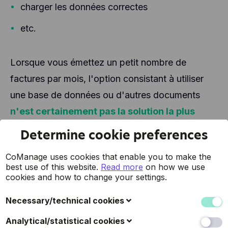
charger les données correctes
etc.
Lorsque vous émettez un petit nombre de
factures par mois, l'option consistant à utiliser
une base de données ou d'autres documents
n'est certainement pas la solution la plus
rapide
.
Determine cookie preferences
Dans ce cas, vous avez tout intérêt à utiliser un
CoManage uses cookies that enable you to make the
best use of this website.
Read more
on how we use
modèle de facture Excel.
cookies and how to change your settings.
Necessary/technical cookies
# 4 Modèle de facture Excel pour gagner
These cookies collect data to improve the usability of
Analytical/statistical cookies
du temps