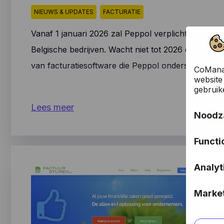
NIEUWS & UPDATES
FACTURATIE
Vanaf 1 januari 2026 zal Peppol verplicht worden v
Belgische bedrijven. Wacht niet tot 2026 en start n
van facturatiesoftware die Peppol ondersteunt. En 
CoManag
website
gebruik
Lees meer
Noodza
Deze co
Functi
website
herkenn
Ook bek
taal- o
Analyt
keuzes 
doorgev
verkies
Deze co
automat
Market
maken v
bezoeke
Deze co
foutmeld
adverte