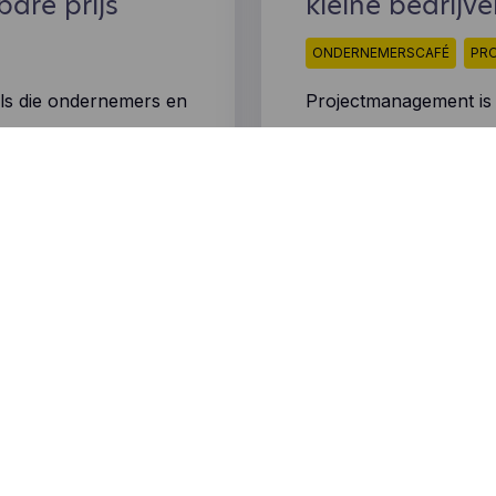
bare prijs
kleine bedrijv
ONDERNEMERSCAFÉ
PR
ols die ondernemers en
Projectmanagement is i
 gemakkelijker,
kan je het niet langer 
projectmanagement me
Ontdek in dit artikel 
Lees meer
iten die gelijkaardig
gere prijzen voor
ter alternatief voor