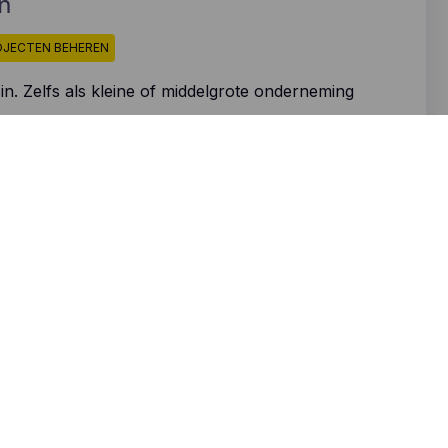
en
OJECTEN BEHEREN
n. Zelfs als kleine of middelgrote onderneming
negeren. Maar wist je dat de keuze van de juiste
thode grotendeels het succes ervan bepaalt?
welke de beste is voor welke soort projecten…