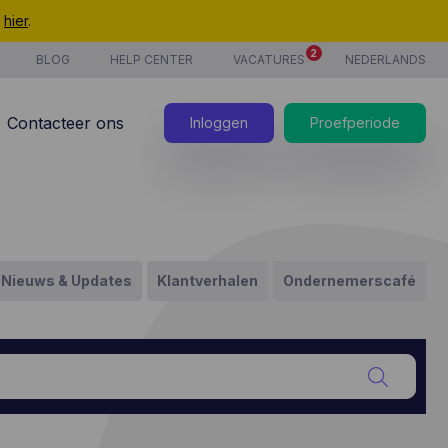
t
hier
.
2
BLOG
HELP CENTER
VACATURES
NEDERLANDS
Contacteer ons
Inloggen
Proefperiode
Nieuws & Updates
Klantverhalen
Ondernemerscafé