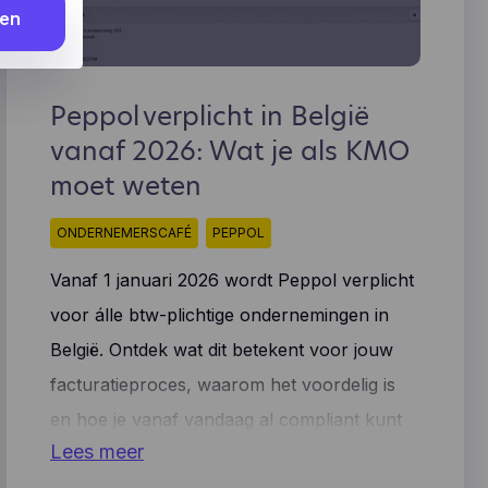
den
 kunnen
ijn
oogle”).
te
oor de
Peppol verplicht in België
ite
n
,
vanaf 2026: Wat je als KMO
ite, wat
onze
moet weten
Manage
 niet
 andere
ONDERNEMERSCAFÉ
PEPPOL
n (bv.
Vanaf 1 januari 2026 wordt Peppol verplicht
voor álle btw-plichtige ondernemingen in
en,
egevens
België. Ontdek wat dit betekent voor jouw
facturatieproces, waarom het voordelig is
miseerd
e ooit
en hoe je vanaf vandaag al compliant kunt
pelen
Lees meer
zijn.