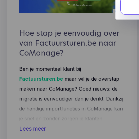
We gebr
beperke
die info
Goo
blijvend
Goo
hel
We gebr
Hoe stap je eenvoudig over
coo
Fac
(zo
van Factuursturen.be naar
Fac
mog
ons
CoManage?
Lea
geb
inz
inf
gek
opg
Ben je momenteel klant bij
par
Factuursturen.be
maar wil je de overstap
Hot
hoe
maken naar CoManage? Goed nieuws: de
ver
enz
migratie is eenvoudiger dan je denkt. Dankzij
te 
de handige importfuncties in CoManage kan
app
geb
je snel en zonder zorgen je klanten,
geb
leveranciers en producten meenemen.
Lees meer
aan