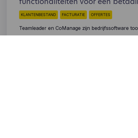
functionaliteiten voor een betaal
KLANTENBESTAND
FACTURATIE
OFFERTES
Teamleader en CoManage zijn bedrijfssoftware to
freelancers helpen om
alle administratieve taken
sneller en praktischer
uit te voeren.
Lees meer
Beide programma’s bevatten een aantal functionalite
zijn, maar hebben ook wel verschillen. Zoals de la
CoManage. Is CoManage voor jouw bedrijf
een be
Teamleader
? Ontdek het in dit artikel.