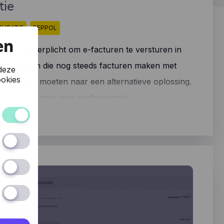
tie
TURATIE
PEPPOL
en
ordt het verplicht om e-facturen te versturen in
at bedrijven die nog steeds facturen maken met
deze
okies
d op zoek moeten naar een alternatieve oplossing.
erstappen naar een professionele
als CoManage is eenvoudiger dan je denkt!
 van de
naam en
site
t
 taal u
ich
ik
n, hoe
ers