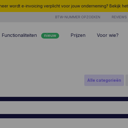
eer wordt e-invoicing verplicht voor jouw onderneming? Bekijk he
BTW-NUMMER OPZOEKEN
REVIEWS
Functionaliteiten
Prijzen
Voor wie?
nieuw
nieuw
Peppol
7/7 support
Facturatie
Kosten
nieuw
Klantenbeheer
Uurregistratie
Alle categorieën
Offertes
Producten & Diensten
nieuw
nieuw
Projectbeheer
CoManage AI
Analyse