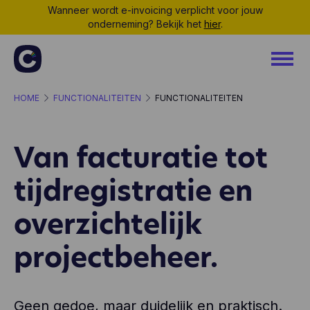
Wanneer wordt e-invoicing verplicht voor jouw
onderneming? Bekijk het
hier
.
HOME
FUNCTIONALITEITEN
FUNCTIONALITEITEN
Van facturatie tot
tijdregistratie en
overzichtelijk
projectbeheer.
Geen gedoe, maar duidelijk en praktisch.