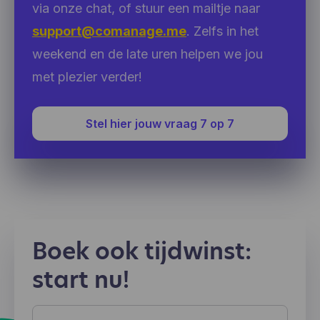
via onze chat, of stuur een mailtje naar
support@comanage.me
. Zelfs in het
weekend en de late uren helpen we jou
met plezier verder!
Stel hier jouw vraag 7 op 7
Boek ook tijdwinst:
start nu!