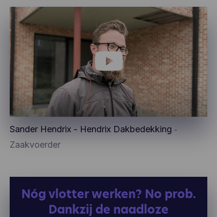
Sander Hendrix - Hendrix Dakbedekking
‐
Zaakvoerder
Nóg vlotter werken? No prob.
Dankzij de naadloze