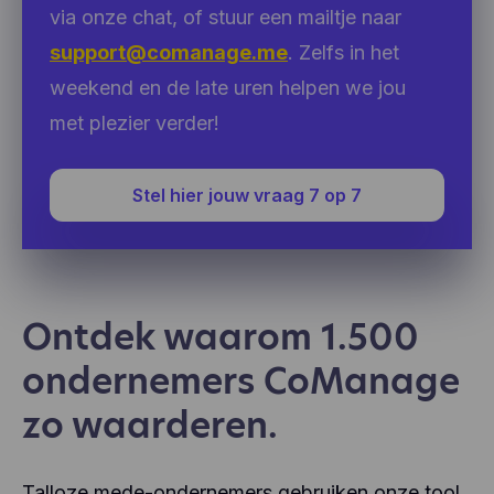
via onze chat, of stuur een mailtje naar
support@comanage.me
. Zelfs in het
weekend en de late uren helpen we jou
met plezier verder!
Stel hier jouw vraag 7 op 7
Ontdek waarom 1.500
ondernemers CoManage
zo waarderen.
Talloze mede-ondernemers gebruiken onze tool