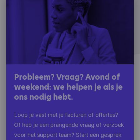
welke pagina's, welke links ze verkiezen aan te
klikken, wat gebruikers wel en niet leuk vinden,
enz.). Hotjar gebruikt cookies en andere
technologieën om gegevens te verzamelen over
het gedrag van onze gebruikers en hun apparaten.
Hotjar slaat deze informatie op in een
gepseudonimiseerd gebruikersprofiel. Noch Hotjar,
noch wij zullen deze informatie ooit gebruiken om
individuele gebruikers te identificeren of te
koppelen aan verdere gegevens over een
individuele gebruiker.
Probleem? Vraag? Avond of
weekend: we helpen je als je
ons nodig hebt.
Loop je vast met je facturen of offertes?
Of heb je een prangende vraag of verzoek
voor het support team? Start een gesprek