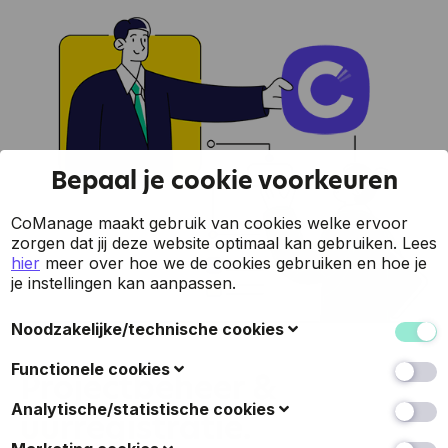
Bepaal je cookie voorkeuren
CoManage maakt gebruik van cookies welke ervoor
zorgen dat jij deze website optimaal kan gebruiken.
Lees
hier
meer over hoe we de cookies gebruiken en hoe je
je instellingen kan aanpassen.
Noodzakelijke/technische cookies
Deze cookies verzamelen gegevens om de
Functionele cookies
Projectbeheer &
gebruiksvriendelijkheid van de website en de ervaring
van de bezoekers te verbeteren (zoals u herkennen
Ook bekend als 'voorkeurscookies': met deze cookies
Analytische/statistische cookies
uurregistratie.
wanneer u terugkeert naar de website, uw
kan een website keuzes onthouden die u in het
gebruikersnaam en taal- of landkeuze onthouden, en
verleden hebt gemaakt, zoals welke taal u verkiest, of
Deze cookies verzamelen gegevens over hoe de