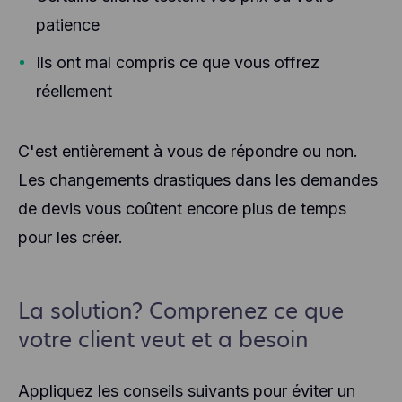
and other technologies to collect data about the
behavior of our users and their devices. Hotjar
patience
stores this information in a pseudonymized user
profile. Neither Hotjar nor we will ever use this
Ils ont mal compris ce que vous offrez
information to identify individual users or link it to
réellement
further data about an individual user.
C'est entièrement à vous de répondre ou non.
Les changements drastiques dans les demandes
de devis vous coûtent encore plus de temps
pour les créer.
La solution? Comprenez ce que
votre client veut et a besoin
Appliquez les conseils suivants pour éviter un