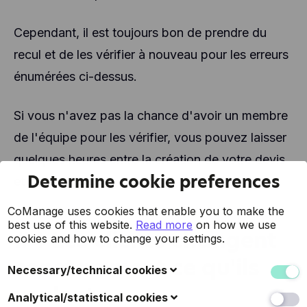
Cependant, il est toujours bon de prendre du
recul et de les vérifier à nouveau pour les erreurs
énumérées ci-dessus.
Si vous n'avez pas la chance d'avoir un membre
de l'équipe pour les vérifier, vous pouvez laisser
quelques heures entre la création de votre devis
Determine cookie preferences
et sa vérification.
CoManage uses cookies that enable you to make the
best use of this website.
Read more
on how we use
#4 Les clients changent
cookies and how to change your settings.
constamment ce qu'ils
Necessary/technical cookies
veulent
These cookies collect data to improve the usability of
Analytical/statistical cookies